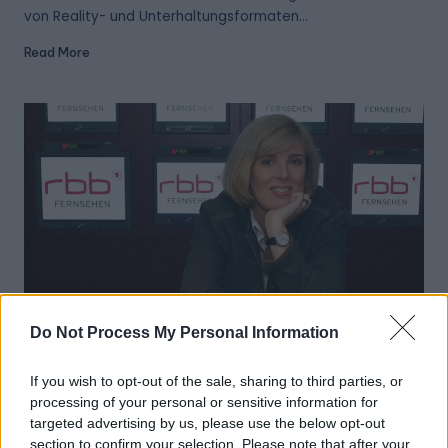
von Reality- und Unterhaltungsformaten…
Read More
Do Not Process My Personal Information
Posted
Berühmtheit
If you wish to opt-out of the sale, sharing to third parties, or
in
processing of your personal or sensitive information for
Claudia Nothelle: Bekannte deutsche
targeted advertising by us, please use the below opt-out
Journalistin und Professorin für
section to confirm your selection. Please note that after your