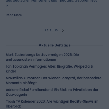
des deutschen Fernsehens und Theaters. Geboren 1956
in…
Read More
Posts
1
2
3
…
10
NEXT
PAGE
pagination
Aktuelle Beiträge
Mark Zuckerbergs Nettovermögen 2026: Die
umfassendsten Informationen
Ilan Tobianah Vermögen: Alter, Biografie, Wikipedia &
Kinder
Maximilian Kumptner: Der Wiener Fotograf, der besondere
Momente einfängt
Adriane Rickel Familienstand: Ein Blick ins Privatleben der
Quiz-Jägerin
Trash TV Kalender 2026: Alle wichtigen Reality-Shows im
Überblick