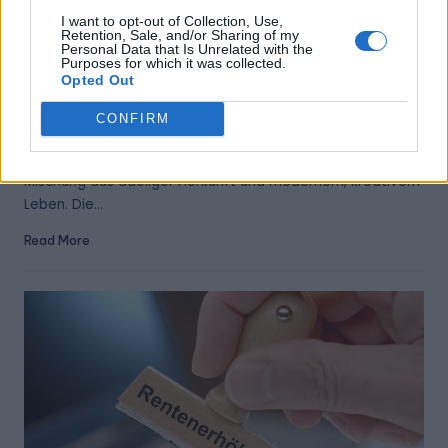
I want to opt-out of Collection, Use,
Posted
Berühmtheit
Retention, Sale, and/or Sharing of my
Personal Data that Is Unrelated with the
in
Purposes for which it was collected.
Carolina zu Ortenburg: Eine junge
Opted Out
Künstlerin mit royalen Wurzeln
CONFIRM
Admin
April 3, 2026
Posted
by
carolina zu ortenburg verkörpert eine erfrischende
Mischung aus adeliger Herkunft und modernem, kreativem
Leben. Die…
Read More