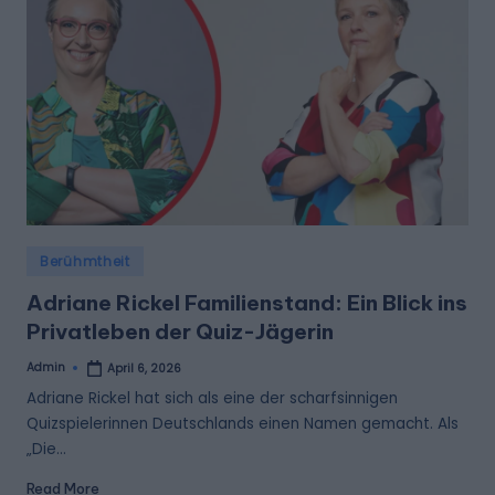
Posted
Berühmtheit
in
Adriane Rickel Familienstand: Ein Blick ins
Privatleben der Quiz-Jägerin
Admin
April 6, 2026
Posted
by
Adriane Rickel hat sich als eine der scharfsinnigen
Quizspielerinnen Deutschlands einen Namen gemacht. Als
„Die…
Read More