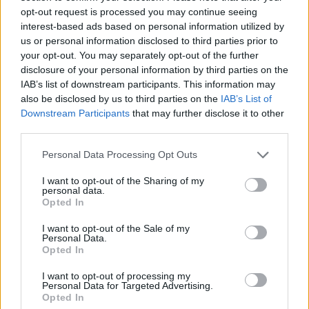
Fernsehjournalismus
opt-out request is processed you may continue seeing
interest-based ads based on personal information utilized by
Admin
April 5, 2026
Posted
us or personal information disclosed to third parties prior to
by
Claudia Nothelle zählt zu den einflussreichsten
your opt-out. You may separately opt-out of the further
Persönlichkeiten im deutschen öffentlich-rechtlichen
disclosure of your personal information by third parties on the
IAB’s list of downstream participants. This information may
Rundfunk und in der Medienausbildung.…
also be disclosed by us to third parties on the
IAB’s List of
Read More
Downstream Participants
that may further disclose it to other
third parties.
Personal Data Processing Opt Outs
I want to opt-out of the Sharing of my
personal data.
Opted In
I want to opt-out of the Sale of my
Personal Data.
Opted In
I want to opt-out of processing my
Personal Data for Targeted Advertising.
Opted In